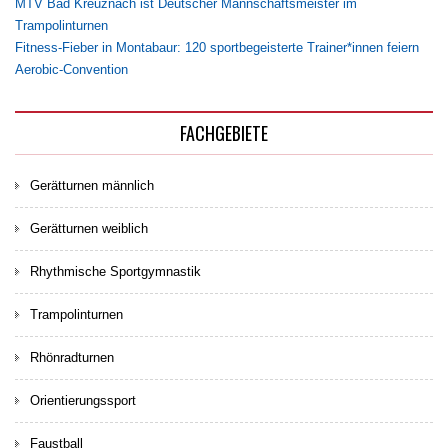
MTV Bad Kreuznach ist Deutscher Mannschaftsmeister im
Trampolinturnen
Fitness-Fieber in Montabaur: 120 sportbegeisterte Trainer*innen feiern
Aerobic-Convention
FACHGEBIETE
Gerätturnen männlich
Gerätturnen weiblich
Rhythmische Sportgymnastik
Trampolinturnen
Rhönradturnen
Orientierungssport
Faustball