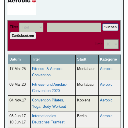
Filter
Suchen
Zurücksetzen
Limit
Datum
Titel
Stadt
Kategorie
17.Mai.25
Fitness- & Aerobic-
Montabaur
Aerobic
Convention
09.Mai.20
Fitness- und Aerobic-
Montabaur
Aerobic
Convention 2020
04.Nov.17
Convention Pilates,
Koblenz
Aerobic
Yoga, Body Workout
03.Jun.17
-
Internationales
Berlin
Aerobic
10.Jun.17
Deutsches Turnfest