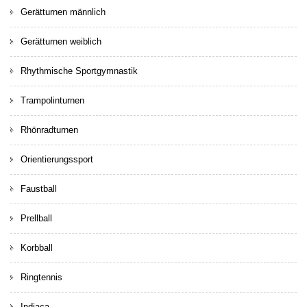
Gerätturnen männlich
Gerätturnen weiblich
Rhythmische Sportgymnastik
Trampolinturnen
Rhönradturnen
Orientierungssport
Faustball
Prellball
Korbball
Ringtennis
Indiaca