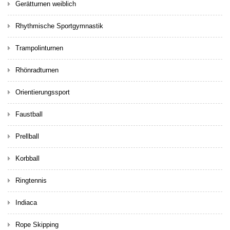
Gerätturnen weiblich
Rhythmische Sportgymnastik
Trampolinturnen
Rhönradturnen
Orientierungssport
Faustball
Prellball
Korbball
Ringtennis
Indiaca
Rope Skipping