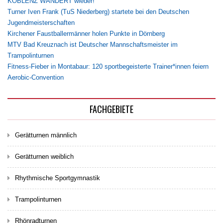
KOBLENZ WANDERT wieder!
Turner Iven Frank (TuS Niederberg) startete bei den Deutschen
Jugendmeisterschaften
Kirchener Faustballermänner holen Punkte in Dörnberg
MTV Bad Kreuznach ist Deutscher Mannschaftsmeister im
Trampolinturnen
Fitness-Fieber in Montabaur: 120 sportbegeisterte Trainer*innen feiern
Aerobic-Convention
FACHGEBIETE
Gerätturnen männlich
Gerätturnen weiblich
Rhythmische Sportgymnastik
Trampolinturnen
Rhönradturnen