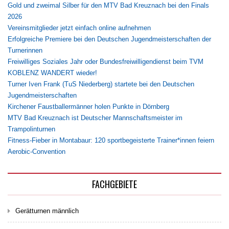
Gold und zweimal Silber für den MTV Bad Kreuznach bei den Finals
2026
Vereinsmitglieder jetzt einfach online aufnehmen
Erfolgreiche Premiere bei den Deutschen Jugendmeisterschaften der
Turnerinnen
Freiwilliges Soziales Jahr oder Bundesfreiwilligendienst beim TVM
KOBLENZ WANDERT wieder!
Turner Iven Frank (TuS Niederberg) startete bei den Deutschen
Jugendmeisterschaften
Kirchener Faustballermänner holen Punkte in Dörnberg
MTV Bad Kreuznach ist Deutscher Mannschaftsmeister im
Trampolinturnen
Fitness-Fieber in Montabaur: 120 sportbegeisterte Trainer*innen feiern
Aerobic-Convention
FACHGEBIETE
Gerätturnen männlich