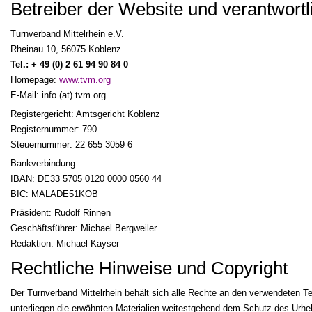
Betreiber der Website und verantwortli
Turnverband Mittelrhein e.V.
Rheinau 10, 56075 Koblenz
Tel.: + 49 (0) 2 61 94 90 84 0
Homepage:
www.tvm.org
E-Mail: info (at) tvm.org
Registergericht: Amtsgericht Koblenz
Registernummer: 790
Steuernummer: 22 655 3059 6
Bankverbindung:
IBAN: DE33 5705 0120 0000 0560 44
BIC: MALADE51KOB
Präsident: Rudolf Rinnen
Geschäftsführer: Michael Bergweiler
Redaktion: Michael Kayser
Rechtliche Hinweise und Copyright
Der Turnverband Mittelrhein behält sich alle Rechte an den verwendeten Te
unterliegen die erwähnten Materialien weitestgehend dem Schutz des Urhe