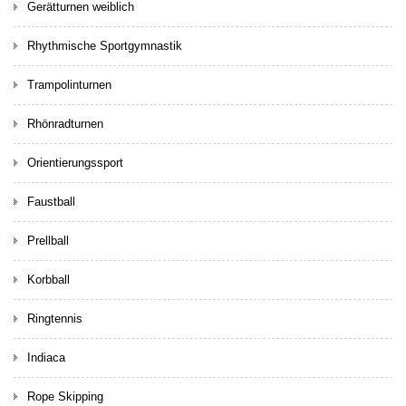
Gerätturnen weiblich
Rhythmische Sportgymnastik
Trampolinturnen
Rhönradturnen
Orientierungssport
Faustball
Prellball
Korbball
Ringtennis
Indiaca
Rope Skipping