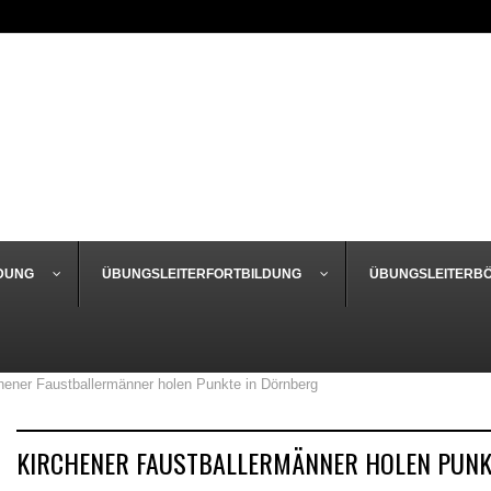
DUNG
ÜBUNGSLEITERFORTBILDUNG
ÜBUNGSLEITERB
hener Faustballermänner holen Punkte in Dörnberg
KIRCHENER FAUSTBALLERMÄNNER HOLEN PUNK