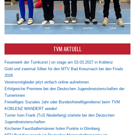
TVM AKTUELL
Feuerwerk der Turnkunst | on stage am 03.03.2027 in Koblenz
Gold und zweimal Silber für den MTV Bad Kreuznach bei den Finals
2026
Vereinsmitglieder jetzt einfach online aufnehmen
Erfolgreiche Premiere bei den Deutschen Jugendmeisterschaften der
Turnerinnen
Freiwilliges Soziales Jahr oder Bundesfreiwilligendienst beim TVM
KOBLENZ WANDERT wieder!
Turner Iven Frank (TuS Niederberg) startete bei den Deutschen
Jugendmeisterschaften
Kirchener Faustballermänner holen Punkte in Dörnberg