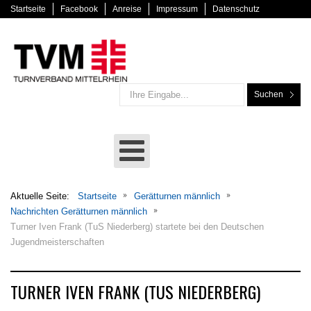
Startseite
Facebook
Anreise
Impressum
Datenschutz
Suchen
Aktuelle Seite:
Startseite
Gerätturnen männlich
Nachrichten Gerätturnen männlich
Turner Iven Frank (TuS Niederberg) startete bei den Deutschen
Jugendmeisterschaften
TURNER IVEN FRANK (TUS NIEDERBERG)