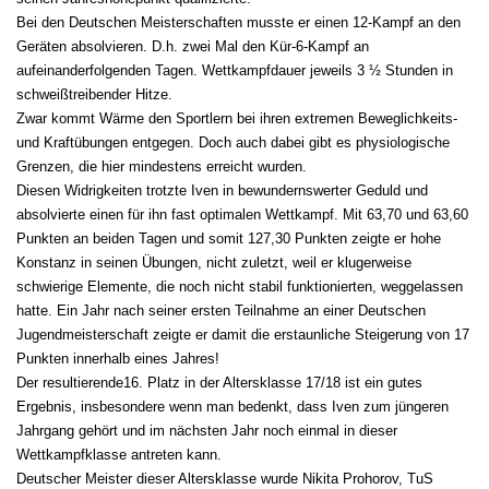
Bei den Deutschen Meisterschaften musste er einen 12-Kampf an den
Geräten absolvieren. D.h. zwei Mal den Kür-6-Kampf an
aufeinanderfolgenden Tagen. Wettkampfdauer jeweils 3 ½ Stunden in
schweißtreibender Hitze.
Zwar kommt Wärme den Sportlern bei ihren extremen Beweglichkeits-
und Kraftübungen entgegen. Doch auch dabei gibt es physiologische
Grenzen, die hier mindestens erreicht wurden.
Diesen Widrigkeiten trotzte Iven in bewundernswerter Geduld und
absolvierte einen für ihn fast optimalen Wettkampf. Mit 63,70 und 63,60
Punkten an beiden Tagen und somit 127,30 Punkten zeigte er hohe
Konstanz in seinen Übungen, nicht zuletzt, weil er klugerweise
schwierige Elemente, die noch nicht stabil funktionierten, weggelassen
hatte. Ein Jahr nach seiner ersten Teilnahme an einer Deutschen
Jugendmeisterschaft zeigte er damit die erstaunliche Steigerung von 17
Punkten innerhalb eines Jahres!
Der resultierende16. Platz in der Altersklasse 17/18 ist ein gutes
Ergebnis, insbesondere wenn man bedenkt, dass Iven zum jüngeren
Jahrgang gehört und im nächsten Jahr noch einmal in dieser
Wettkampfklasse antreten kann.
Deutscher Meister dieser Altersklasse wurde Nikita Prohorov, TuS