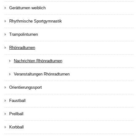
Gerätturnen weiblich
Rhythmische Sportgymnastik
Trampolinturnen
Rhönradturnen
Nachrichten Rhönradturnen
Veranstaltungen Rhönradturnen
Orientierungssport
Faustball
Prellball
Korbball