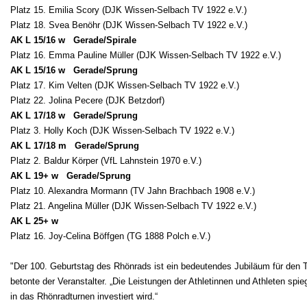
Platz 15. Emilia Scory (DJK Wissen-Selbach TV 1922 e.V.)
Platz 18. Svea Benöhr (DJK Wissen-Selbach TV 1922 e.V.)
AK L 15/16 w Gerade/Spirale
Platz 16. Emma Pauline Müller (DJK Wissen-Selbach TV 1922 e.V.)
AK L 15/16 w Gerade/Sprung
Platz 17. Kim Velten (DJK Wissen-Selbach TV 1922 e.V.)
Platz 22. Jolina Pecere (DJK Betzdorf)
AK L 17/18 w Gerade/Sprung
Platz 3. Holly Koch (DJK Wissen-Selbach TV 1922 e.V.)
AK L 17/18 m Gerade/Sprung
Platz 2. Baldur Körper (VfL Lahnstein 1970 e.V.)
AK L 19+ w Gerade/Sprung
Platz 10. Alexandra Mormann (TV Jahn Brachbach 1908 e.V.)
Platz 21. Angelina Müller (DJK Wissen-Selbach TV 1922 e.V.)
AK L 25+ w
Platz 16. Joy-Celina Böffgen (TG 1888 Polch e.V.)
"Der 100. Geburtstag des Rhönrads ist ein bedeutendes Jubiläum für den T
betonte der Veranstalter. „Die Leistungen der Athletinnen und Athleten spi
in das Rhönradturnen investiert wird.“