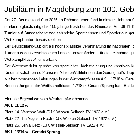
Jubiläum in Magdeburg zum 100. Geb
Der 27. Deutschland-Cup 2025 im Rhönradturnen fand in diesem Jahr am 08
markierte gleichzeitig das 100-jährige Bestehen des Rhönrads. Am 08.1
Turnier auf Bundesebene zog zahlreiche Sportlerinnen und Sportler aus ga
Wettkampf unter Beweis stellten.
Der Deutschland-Cup gilt als höchstklassige Veranstaltung im nationalen R
Turner aus den verschiedenen Landesturnverbänden. Für die Teilnahme quali
Wettkampfklasse/Turnverband.
Der Wettbewerb ist geprägt von sportlicher Höchstleistung und kreativen 
Diesmal schafften es 2 unserer Athleten/Athletinnen den Sprung auf’s Tre
Mit hervorragenden Leistungen in der Wettkampfklasse AK L 17/18 w Gera
Bei den Jungs in der Wettkampfklasse 17/18 m Gerade/Sprung kam Baldur 
Hier alle Ergebnisse vom Wettkampfwochenende:
AK L 11/12 w
Platz 14. Vanessa Wolf (DJK Wissen-Selbach TV 1922 e.V.)
Platz 22. Tia Augusta Koch (DJK Wissen-Selbach TV 1922 e.V.)
Platz 25. Lenia Getz (DJK Wissen-Selbach TV 1922 e.V.)
AK L 13/14 w Gerade/Sprung