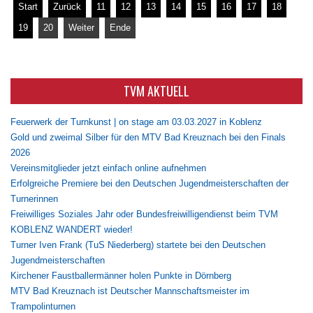
Start
Zurück
11
12
13
14
15
16
17
18
19
20
Weiter
Ende
TVM AKTUELL
Feuerwerk der Turnkunst | on stage am 03.03.2027 in Koblenz
Gold und zweimal Silber für den MTV Bad Kreuznach bei den Finals
2026
Vereinsmitglieder jetzt einfach online aufnehmen
Erfolgreiche Premiere bei den Deutschen Jugendmeisterschaften der
Turnerinnen
Freiwilliges Soziales Jahr oder Bundesfreiwilligendienst beim TVM
KOBLENZ WANDERT wieder!
Turner Iven Frank (TuS Niederberg) startete bei den Deutschen
Jugendmeisterschaften
Kirchener Faustballermänner holen Punkte in Dörnberg
MTV Bad Kreuznach ist Deutscher Mannschaftsmeister im
Trampolinturnen