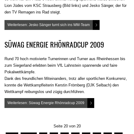
Lion Jüdes vom KSC Strausberg (Bild links) und Jesko Sänger, der für
den TV Remagen ins Rad steigt.
Weiterlesen: Jesko Sänger turnt sich ins WM-Team
SÜWAG ENERGIE RHÖNRADCUP 2009
Rund 70 hoch motivierte Turnerinnen und Turner aus Rheinhessen bis
zum Siegerland erlebten beim VfL Lahnstein spannende und faire
Pokalwettkämpfe.
Dank des freundlichen Miteinanders, trotz aller sportlichen Konkurrenz,
konnte die Wettkampfleiterin Kerstin Frömberg (DJK Selbach) den
Wettkampf reibungslos und zügig durchführen.
Weiterlesen: Süwag Energie Rhönradcup 2009
Seite 20 von 20