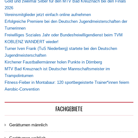
Gold und zweimal Silber für den MTV Bad Kreuznach bei den Finals
2026
Vereinsmitglieder jetzt einfach online aufnehmen
Erfolgreiche Premiere bei den Deutschen Jugendmeisterschaften der
Turnerinnen
Freiwilliges Soziales Jahr oder Bundesfreiwilligendienst beim TVM
KOBLENZ WANDERT wieder!
Turner Iven Frank (TuS Niederberg) startete bei den Deutschen
Jugendmeisterschaften
Kirchener Faustballermänner holen Punkte in Dörnberg
MTV Bad Kreuznach ist Deutscher Mannschaftsmeister im
Trampolinturnen
Fitness-Fieber in Montabaur: 120 sportbegeisterte Trainer*innen feiern
Aerobic-Convention
FACHGEBIETE
Gerätturnen männlich