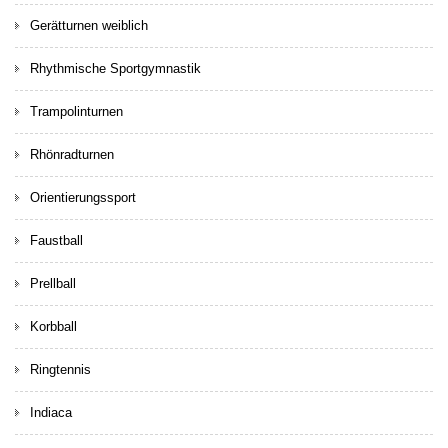
Gerätturnen weiblich
Rhythmische Sportgymnastik
Trampolinturnen
Rhönradturnen
Orientierungssport
Faustball
Prellball
Korbball
Ringtennis
Indiaca