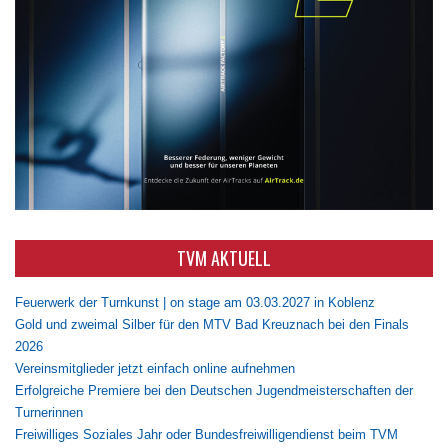
TVM AKTUELL
Feuerwerk der Turnkunst | on stage am 03.03.2027 in Koblenz
Gold und zweimal Silber für den MTV Bad Kreuznach bei den Finals
2026
Vereinsmitglieder jetzt einfach online aufnehmen
Erfolgreiche Premiere bei den Deutschen Jugendmeisterschaften der
Turnerinnen
Freiwilliges Soziales Jahr oder Bundesfreiwilligendienst beim TVM