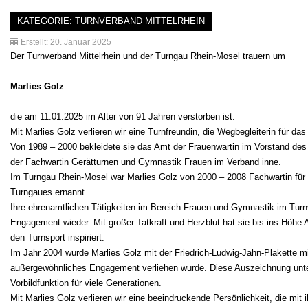
KATEGORIE:
TURNVERBAND MITTELRHEIN
Erstellt: 20. Januar 2025
Der Turnverband Mittelrhein und der Turngau Rhein-Mosel trauern um
Marlies Golz
die am 11.01.2025 im Alter von 91 Jahren verstorben ist.
Mit Marlies Golz verlieren wir eine Turnfreundin, die Wegbegleiterin für d
Von 1989 – 2000 bekleidete sie das Amt der Frauenwartin im Vorstand des 
der Fachwartin Gerätturnen und Gymnastik Frauen im Verband inne.
Im Turngau Rhein-Mosel war Marlies Golz von 2000 – 2008 Fachwartin fü
Turngaues ernannt.
Ihre ehrenamtlichen Tätigkeiten im Bereich Frauen und Gymnastik im Turnv
Engagement wieder. Mit großer Tatkraft und Herzblut hat sie bis ins Höhe 
den Turnsport inspiriert.
Im Jahr 2004 wurde Marlies Golz mit der Friedrich-Ludwig-Jahn-Plakette mit
außergewöhnliches Engagement verliehen wurde. Diese Auszeichnung unter
Vorbildfunktion für viele Generationen.
Mit Marlies Golz verlieren wir eine beeindruckende Persönlichkeit, die mit