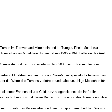
as Turnen im Turnverband Mittelrhein und im Turngau Rhein-Mosel war.
Turnverbandes Mittelrhein. In den Jahren 1996 – 1998 hatte sie das Amt
r Gymnastik und Tanz und wurde im Jahr 2008 zum Ehrenmitglied des
erband Mittelrhein und im Turngau Rhein-Mosel spiegeln ihr turnerisches
Alter die Werte des Turnens verkörpert und dabei unzählige Menschen für
 silberner Ehrennadel und Goldkranz ausgezeichnet, die ihr für ihr
streicht ihren unschätzbaren Beitrag zur Förderung des Turnens und ihre
 ihrem Einsatz das Vereinsleben und den Turnsport bereichert hat. Wir sind