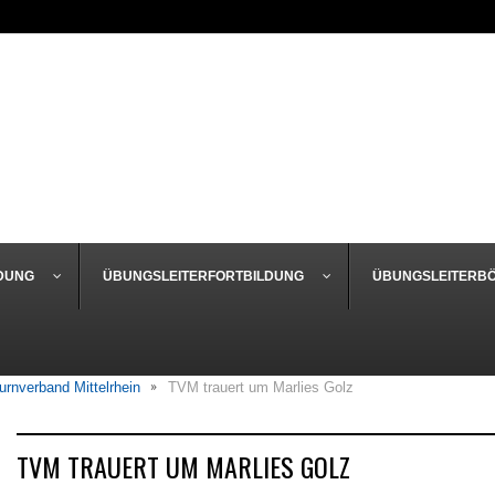
DUNG
ÜBUNGSLEITERFORTBILDUNG
ÜBUNGSLEITERB
urnverband Mittelrhein
TVM trauert um Marlies Golz
TVM TRAUERT UM MARLIES GOLZ