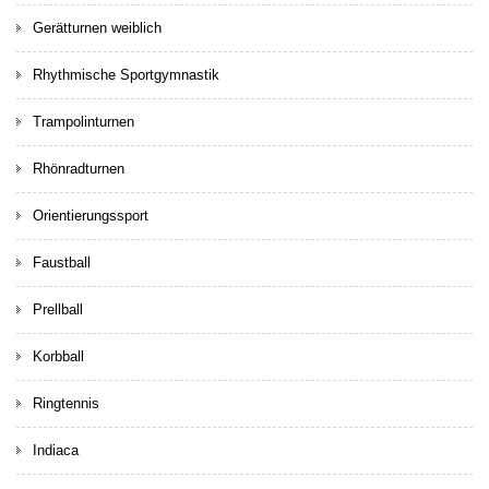
Gerätturnen weiblich
Rhythmische Sportgymnastik
Trampolinturnen
Rhönradturnen
Orientierungssport
Faustball
Prellball
Korbball
Ringtennis
Indiaca