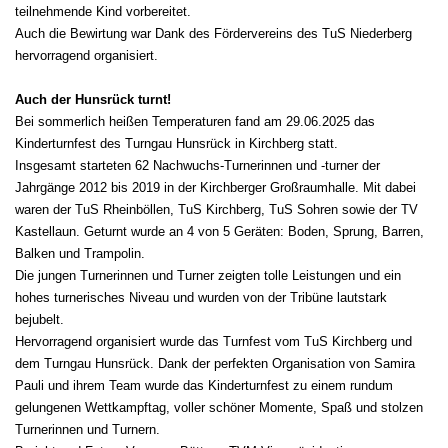
teilnehmende Kind vorbereitet.
Auch die Bewirtung war Dank des Fördervereins des TuS Niederberg
hervorragend organisiert.
Auch der Hunsrück turnt!
Bei sommerlich heißen Temperaturen fand am 29.06.2025 das
Kinderturnfest des Turngau Hunsrück in Kirchberg statt.
Insgesamt starteten 62 Nachwuchs-Turnerinnen und -turner der
Jahrgänge 2012 bis 2019 in der Kirchberger Großraumhalle. Mit dabei
waren der TuS Rheinböllen, TuS Kirchberg, TuS Sohren sowie der TV
Kastellaun. Geturnt wurde an 4 von 5 Geräten: Boden, Sprung, Barren,
Balken und Trampolin.
Die jungen Turnerinnen und Turner zeigten tolle Leistungen und ein
hohes turnerisches Niveau und wurden von der Tribüne lautstark
bejubelt.
Hervorragend organisiert wurde das Turnfest vom TuS Kirchberg und
dem Turngau Hunsrück. Dank der perfekten Organisation von Samira
Pauli und ihrem Team wurde das Kinderturnfest zu einem rundum
gelungenen Wettkampftag, voller schöner Momente, Spaß und stolzen
Turnerinnen und Turnern.