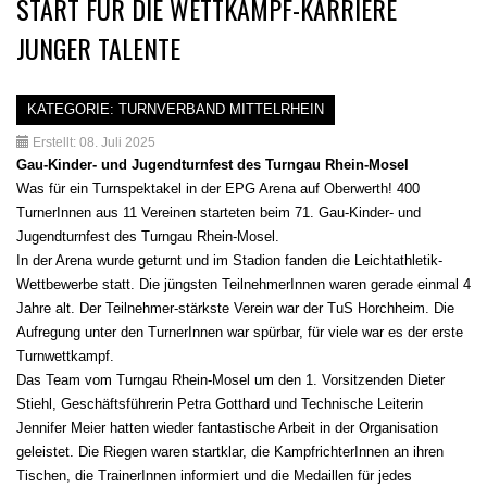
START FÜR DIE WETTKAMPF-KARRIERE
JUNGER TALENTE
KATEGORIE:
TURNVERBAND MITTELRHEIN
Erstellt: 08. Juli 2025
Gau-Kinder- und Jugendturnfest des Turngau Rhein-Mosel
Was für ein Turnspektakel in der EPG Arena auf Oberwerth! 400
TurnerInnen aus 11 Vereinen starteten beim 71. Gau-Kinder- und
Jugendturnfest des Turngau Rhein-Mosel.
In der Arena wurde geturnt und im Stadion fanden die Leichtathletik-
Wettbewerbe statt. Die jüngsten TeilnehmerInnen waren gerade einmal 4
Jahre alt. Der Teilnehmer-stärkste Verein war der TuS Horchheim. Die
Aufregung unter den TurnerInnen war spürbar, für viele war es der erste
Turnwettkampf.
Das Team vom Turngau Rhein-Mosel um den 1. Vorsitzenden Dieter
Stiehl, Geschäftsführerin Petra Gotthard und Technische Leiterin
Jennifer Meier hatten wieder fantastische Arbeit in der Organisation
geleistet. Die Riegen waren startklar, die KampfrichterInnen an ihren
Tischen, die TrainerInnen informiert und die Medaillen für jedes