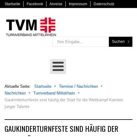
Startseite
Facebook
Anreise
Impressum
Datenschutz
Suchen
Aktuelle Seite:
Startseite
Termine / Nachrichten
Nachrichten
Turnverband Mittelrhein
Gaukinderturnfeste sind häufig der Start für die Wettkampf-Karriere
junger Talente
GAUKINDERTURNFESTE SIND HÄUFIG DER