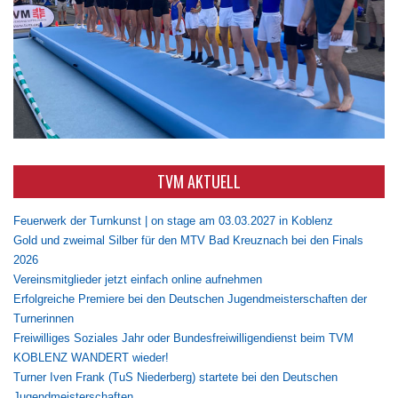
TVM AKTUELL
Feuerwerk der Turnkunst | on stage am 03.03.2027 in Koblenz
Gold und zweimal Silber für den MTV Bad Kreuznach bei den Finals
2026
Vereinsmitglieder jetzt einfach online aufnehmen
Erfolgreiche Premiere bei den Deutschen Jugendmeisterschaften der
Turnerinnen
Freiwilliges Soziales Jahr oder Bundesfreiwilligendienst beim TVM
KOBLENZ WANDERT wieder!
Turner Iven Frank (TuS Niederberg) startete bei den Deutschen
Jugendmeisterschaften