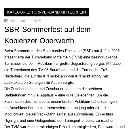
KATEGORIE:
TURNVERBAND MITTELRHEIN
Erstellt: 08. Juli 2025
SBR-Sommerfest auf dem
Koblenzer Oberwerth
Beim Sommerfest des Sportbundes Rheinland (SBR) am 4. Juli 2025
präsentierte der Turnverband Mittelrhein (TVM) eine beeindruckende
Turnshow, die beim Publikum für große Begeisterung sorgte. Mit dabei:
die Turnerinnen des TV 08 Baumbach und die Turner des TuS
Niederberg, die auf der AirTrack-Bahn von AirTrackFactory mit
spektakulären Sprüngen für Action sorgte.
Die Zuschauerinnen und Zuschauer belohnten die schönen
Darbietungen mit viel Applaus – eine gute Gelegenheit, um die
Faszination des Turnsports einem breiten Publikum näherzubringen.
Im Anschluss hatten alle Interessierten – ob jung oder alt – die
Möglichkeit, die AirTrack-Bahn selbst auszuprobieren. Ein echtes
Highlight und eine Gelegenheit, den Turnsport erlebbar zu machen!
Der TVM war zudem mit einigen Präsidiumsmitgliedern, Fachwarten und