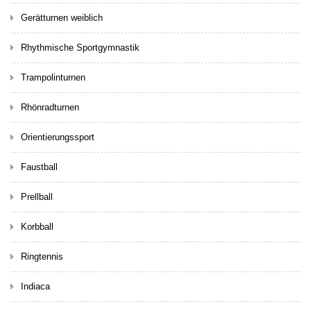
Gerätturnen weiblich
Rhythmische Sportgymnastik
Trampolinturnen
Rhönradturnen
Orientierungssport
Faustball
Prellball
Korbball
Ringtennis
Indiaca