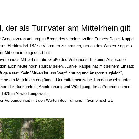
der als Turnvater am Mittelrhein gilt
 Gedenkveranstaltung zu Ehren des verdienstvollen Turners Daniel Kappel
nvereins Heddesdorf 1877 e.V. kamen zusammen, um an das Wirken Kappels
 Mittelrhein eingesetzt hat.
verbandes Mittelrhein, die Grüße des Verbandes. In seiner Ansprache
on auch heute noch spürbar seien. „Daniel Kappel hat mit seinem Einsatz
 geleistet. Sein Wirken ist uns Verpflichtung und Ansporn zugleich“,
reine am Mittelrhein gegründet. Der mittelrheinische Turngau wuchs unter
eichen der Dankbarkeit, Anerkennung und Würdigung der außerordentlichen
1925 in Altwied eingeweiht.
 der Verbundenheit mit den Werten des Turnens – Gemeinschaft,