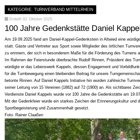
KATEGORIE:
TURNVERBAND MITTELRHEIN
Erstellt: 02. Oktober 2025
100 Jahre Gedenkstätte Daniel Kappel, 
Am 19.09.2025 fand am Daniel-Kappel-Gedenkstein in Altwied eine würdige
statt. Gäste und Vertreter aus Sport sowie Mitglieder des örtlichen Tur
zu erinnern, der sich in besonderem Maße für die Förderung des Turnens am
Im Rahmen der Feierstunde überbrachte Rudolf Rinnen, Präsident des Turn
würdigte er das Lebenswerk Kappels, dessen Engagement und Vorbildfunkti
für die Turnbewegung einen bleibenden Beitrag für unsere Turngemeinschaft
betonte Rinnen. Auf Daniel Kappels Initiative hin wurden zahlreiche Turnve
seiner Leitung von 15 Vereinen (1882) auf 72 (1900) an. Als sichtbares Z
Verdienste Daniel Kappels wurde vor 100 Jahre die Gedenkstätte am 19.07.
Mit der Gedenkfeier wurde ein starkes Zeichen der Erinnerungskultur und
Sportbegeisterung und Zusammenhalt gesetzt.
Foto: Rainer Claaßen