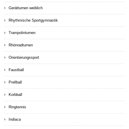
Gerätturnen weiblich
Rhythmische Sportgymnastik
Trampolinturnen
Rhönradturnen
Orientierungssport
Faustball
Prellball
Korbball
Ringtennis
Indiaca