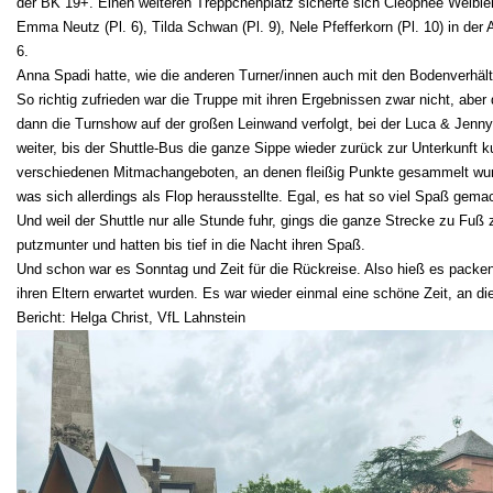
der BK 19+. Einen weiteren Treppchenplatz sicherte sich Cleophèe Weibler (
Emma Neutz (Pl. 6), Tilda Schwan (Pl. 9), Nele Pfefferkorn (Pl. 10) in der
6.
Anna Spadi hatte, wie die anderen Turner/innen auch mit den Bodenverhält
So richtig zufrieden war die Truppe mit ihren Ergebnissen zwar nicht, ab
dann die Turnshow auf der großen Leinwand verfolgt, bei der Luca & Jenn
weiter, bis der Shuttle-Bus die ganze Sippe wieder zurück zur Unterkunft
verschiedenen Mitmachangeboten, an denen fleißig Punkte gesammelt wur
was sich allerdings als Flop herausstellte. Egal, es hat so viel Spaß g
Und weil der Shuttle nur alle Stunde fuhr, gings die ganze Strecke zu Fuß
putzmunter und hatten bis tief in die Nacht ihren Spaß.
Und schon war es Sonntag und Zeit für die Rückreise. Also hieß es packe
ihren Eltern erwartet wurden. Es war wieder einmal eine schöne Zeit, an d
Bericht: Helga Christ, VfL Lahnstein