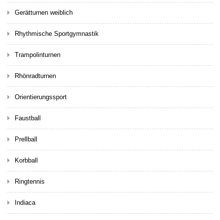
Gerätturnen weiblich
Rhythmische Sportgymnastik
Trampolinturnen
Rhönradturnen
Orientierungssport
Faustball
Prellball
Korbball
Ringtennis
Indiaca