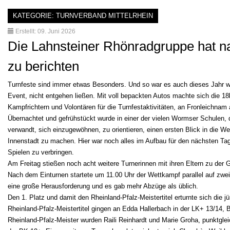
KATEGORIE:
TURNVERBAND MITTELRHEIN
Erstellt: 09. Juni 2026
Die Lahnsteiner Rhönradgruppe hat n
zu berichten
Turnfeste sind immer etwas Besonders. Und so war es auch dieses Jahr wi
Event, nicht entgehen ließen. Mit voll bepackten Autos machte sich die 18
Kampfrichtern und Volontären für die Turnfestaktivitäten, an Fronleichn
Übernachtet und gefrühstückt wurde in einer der vielen Wormser Schulen, d
verwandt, sich einzugewöhnen, zu orientieren, einen ersten Blick in die 
Innenstadt zu machen. Hier war noch alles im Aufbau für den nächsten Tag
Spielen zu verbringen.
Am Freitag stießen noch acht weitere Turnerinnen mit ihren Eltern zu der 
Nach dem Einturnen startete um 11.00 Uhr der Wettkampf parallel auf zwe
eine große Herausforderung und es gab mehr Abzüge als üblich.
Den 1. Platz und damit den Rheinland-Pfalz-Meistertitel erturnte sich die 
Rheinland-Pfalz-Meistertitel gingen an Edda Hallerbach in der LK+ 13/14, 
Rheinland-Pfalz-Meister wurden Raili Reinhardt und Marie Groha, punktgleic