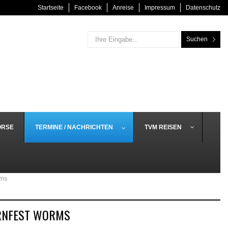
Startseite
Facebook
Anreise
Impressum
Datenschutz
Suchen
ÖRSE
TERMINE / NACHRICHTEN
TVM REISEN
rms
RNFEST WORMS