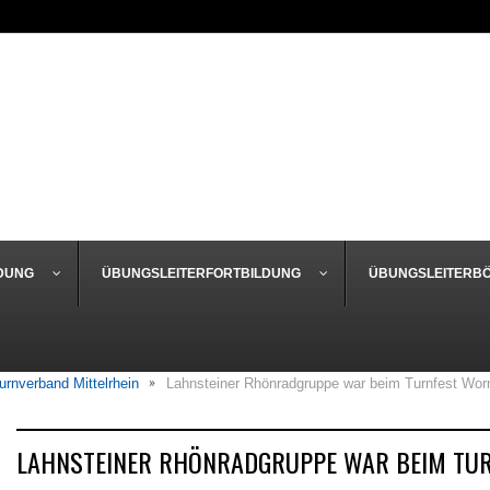
DUNG
ÜBUNGSLEITERFORTBILDUNG
ÜBUNGSLEITERB
urnverband Mittelrhein
Lahnsteiner Rhönradgruppe war beim Turnfest Wo
LAHNSTEINER RHÖNRADGRUPPE WAR BEIM TU