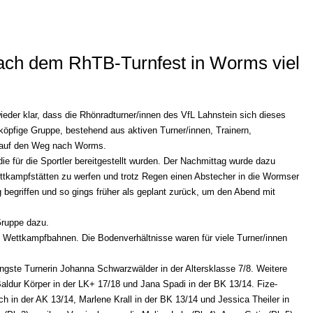
ach dem RhTB-Turnfest in Worms viel
eder klar, dass die Rhönradturner/innen des VfL Lahnstein sich dieses
köpfige Gruppe, bestehend aus aktiven Turner/innen, Trainern,
am auf den Weg nach Worms.
ie für die Sportler bereitgestellt wurden. Der Nachmittag wurde dazu
Wettkampfstätten zu werfen und trotz Regen einen Abstecher in die Wormser
 begriffen und so gings früher als geplant zurück, um den Abend mit
Gruppe dazu.
i Wettkampfbahnen. Die Bodenverhältnisse waren für viele Turner/innen
jüngste Turnerin Johanna Schwarzwälder in der Altersklasse 7/8. Weitere
Baldur Körper in der LK+ 17/18 und Jana Spadi in der BK 13/14. Fize-
h in der AK 13/14, Marlene Krall in der BK 13/14 und Jessica Theiler in