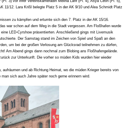
Pl. 3) vor ihrer Vereinskameradin Melina Lahr (Pl. 4), Asya Cetin (Pl. 5),
 AK 11/12. Lara Krißl belegte Platz 5 in der AK 9/10 und Alea Schmidt Platz
nissen zu kämpfen und erturnte sich den 7. Platz in der AK 15/16.
er das war schon auf dem Weg in die Stadt vergessen. Am Floßhafen wurde
y eine LED-Cyrshow präsentierten. Anschließend gings mit Livemusik
 kutschierte. Der Samstag stand im Zeichen von Spiel und Spaß an den
den, um bei der großen Verlosung am Glücksrad teilnehmen zu dürfen,
emacht! Am Abend gings dann nochmal zum Blobing ans Floßhafengelände.
 zurück zur Unterkunft. Die vorher so müden Kids wurden hier wieder
n, aufräumen und ab Richtung Heimat, wo die müden Krieger bereits von
ie man sich auch Jahre später noch gerne erinnern wird.