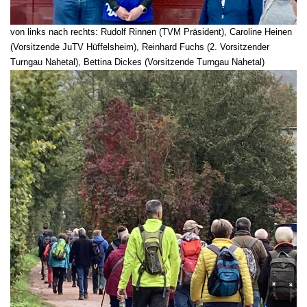
von links nach rechts: Rudolf Rinnen (TVM Präsident), Caroline Heinen
(Vorsitzende JuTV Hüffelsheim), Reinhard Fuchs (2. Vorsitzender
Turngau Nahetal), Bettina Dickes (Vorsitzende Turngau Nahetal)