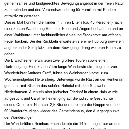
gemeinsames und kindgerechtes Bewegungsangebot in der freien Natur
zu empfinden und den Verbandswandertag für Familien mit Kindern
attraktiv zu gestalten.
Dieses Mal konnten die Kinder mit ihren Eltern (ca. 45 Personen) nach
einer kurzen Wanderung Rentiere, Rehe und Ziegen beobachten und an
einer Waldhütte unter fachkundlicher Anleitung Stockbrote am offenen
Feuer backen. Bei der Rückkehr erwarteten sie eine Hüpfburg sowie ein
angrenzender Spielplatz, um dem Bewegungsdrang weiteren Raum zu
geben.
Die Erwachsenen erwarteten zwei größere Touren sowie einen
Dorfrundgang. Eine knapp 7 km lange Wanderstrecke, begleitet von
Wanderführer Andreas Gräff, führte an Weinbergen vorbei zum
Wochenendgebiet Heitersberg. Unterwegs wurde Rast an der Rentieralm
gemacht, mit Blick in das schöne Nahetal mit dem Stauwehr
Niederhausen. Auch ein alter jüdischer Friedhof in einem Hain wurde
aufgesucht und Caroline Heinen ging auf die jüdische Geschichte
dieses Ortes ein. Nach ca. 2,5 Stunden erreichte die Gruppe von über
60 Wander-freudigen wieder das Gemeindehaus, den Ausgangspunkt
der Wanderungen.
Der Wanderführer Reinhard Fuchs leitete die 14 km lange Tour an und