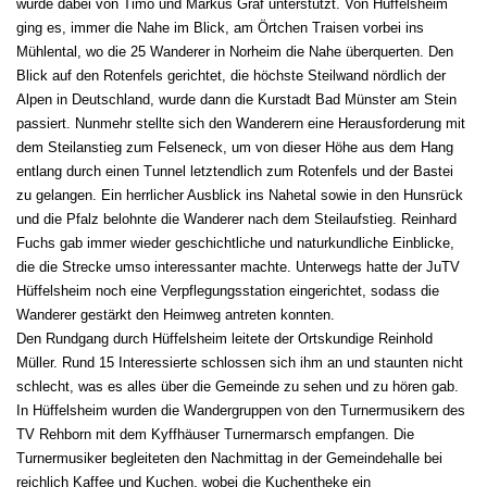
wurde dabei von Timo und Markus Gräf unterstützt. Von Hüffelsheim
ging es, immer die Nahe im Blick, am Örtchen Traisen vorbei ins
Mühlental, wo die 25 Wanderer in Norheim die Nahe überquerten. Den
Blick auf den Rotenfels gerichtet, die höchste Steilwand nördlich der
Alpen in Deutschland, wurde dann die Kurstadt Bad Münster am Stein
passiert. Nunmehr stellte sich den Wanderern eine Herausforderung mit
dem Steilanstieg zum Felseneck, um von dieser Höhe aus dem Hang
entlang durch einen Tunnel letztendlich zum Rotenfels und der Bastei
zu gelangen. Ein herrlicher Ausblick ins Nahetal sowie in den Hunsrück
und die Pfalz belohnte die Wanderer nach dem Steilaufstieg. Reinhard
Fuchs gab immer wieder geschichtliche und naturkundliche Einblicke,
die die Strecke umso interessanter machte. Unterwegs hatte der JuTV
Hüffelsheim noch eine Verpflegungsstation eingerichtet, sodass die
Wanderer gestärkt den Heimweg antreten konnten.
Den Rundgang durch Hüffelsheim leitete der Ortskundige Reinhold
Müller. Rund 15 Interessierte schlossen sich ihm an und staunten nicht
schlecht, was es alles über die Gemeinde zu sehen und zu hören gab.
In Hüffelsheim wurden die Wandergruppen von den Turnermusikern des
TV Rehborn mit dem Kyffhäuser Turnermarsch empfangen. Die
Turnermusiker begleiteten den Nachmittag in der Gemeindehalle bei
reichlich Kaffee und Kuchen, wobei die Kuchentheke ein