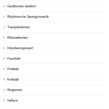
Gerätturnen weiblich
Rhythmische Sportgymnastik
Trampolinturnen
Rhönradturnen
Orientierungssport
Faustball
Prellball
Korbball
Ringtennis
Indiaca