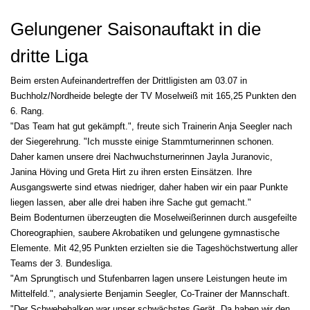
Gelungener Saisonauftakt in die
dritte Liga
Beim ersten Aufeinandertreffen der Drittligisten am 03.07 in
Buchholz/Nordheide belegte der TV Moselweiß mit 165,25 Punkten den
6. Rang.
"Das Team hat gut gekämpft.", freute sich Trainerin Anja Seegler nach
der Siegerehrung. "Ich musste einige Stammturnerinnen schonen.
Daher kamen unsere drei Nachwuchsturnerinnen Jayla Juranovic,
Janina Höving und Greta Hirt zu ihren ersten Einsätzen. Ihre
Ausgangswerte sind etwas niedriger, daher haben wir ein paar Punkte
liegen lassen, aber alle drei haben ihre Sache gut gemacht."
Beim Bodenturnen überzeugten die Moselweißerinnen durch ausgefeilte
Choreographien, saubere Akrobatiken und gelungene gymnastische
Elemente. Mit 42,95 Punkten erzielten sie die Tageshöchstwertung aller
Teams der 3. Bundesliga.
"Am Sprungtisch und Stufenbarren lagen unsere Leistungen heute im
Mittelfeld.", analysierte Benjamin Seegler, Co-Trainer der Mannschaft.
"Der Schwebebalken war unser schwächstes Gerät. Da haben wir den