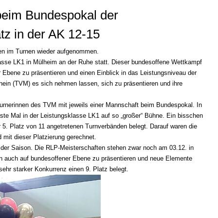
beim Bundespokal der
atz in der AK 12-15
en im Turnen wieder aufgenommen.
asse LK1 in Mülheim an der Ruhe statt. Dieser bundesoffene Wettkampf
r Ebene zu präsentieren und einen Einblick in das Leistungsniveau der
rhein (TVM) es sich nehmen lassen, sich zu präsentieren und ihre
 Turnerinnen des TVM mit jeweils einer Mannschaft beim Bundespokal. In
rste Mal in der Leistungsklasse LK1 auf so „großer“ Bühne. Ein bisschen
er 5. Platz von 11 angetretenen Turnverbänden belegt. Darauf waren die
 mit dieser Platzierung gerechnet.
e der Saison. Die RLP-Meisterschaften stehen zwar noch am 03.12. in
 auch auf bundesoffener Ebene zu präsentieren und neue Elemente
sehr starker Konkurrenz einen 9. Platz belegt.