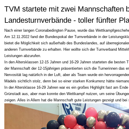
TVM startete mit zwei Mannschaften 
Landesturnverbände - toller fünfter Pl
Nach einer langen Coronabedingten Pause, wurde das Wettkampfgescheh
Am 12.11.2022 fand der Bundespokal der Turnverbände in der Leistungskl
bietet die Möglichkeit sich außerhalb des Bundeslandes, auf überregionale
anderen Turnverbände zu erhalten. Hier wollte sich der Turnverband Mittel
Leistungen abzurufen.
In den Altersklassen 12-15 Jahren und 16-29 Jahren starteten die besten
der Mannschaft der 12-15jährigen präsentierten sich die Turnerinnen das e
Nervosität lag natürlich in der Luft, aber als Team wurde ein hervorragend
Mädels sichtlich stolz, denn bei so einer starken Konkurrenz hätte niemand
In der Altersklasse 16-29 Jahren war es ein großes Highlight fast am End
Grünstadt aus, aber man konnte den Wettkampf nutzen, um seine Übungen
zeigen. Alles in Allem hat die Mannschaft gute Leistungen gezeigt und bei 