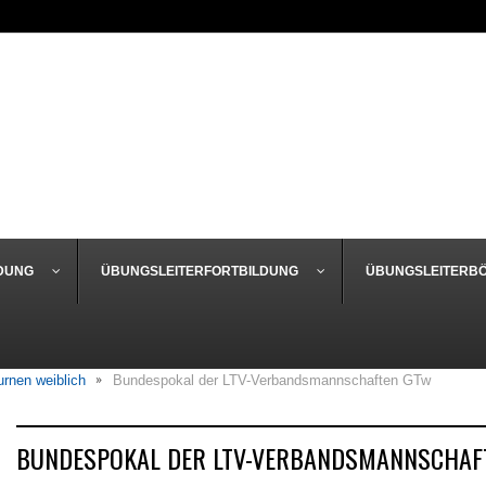
DUNG
ÜBUNGSLEITERFORTBILDUNG
ÜBUNGSLEITERB
urnen weiblich
Bundespokal der LTV-Verbandsmannschaften GTw
BUNDESPOKAL DER LTV-VERBANDSMANNSCHAF