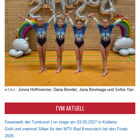
v.l.n.r.: Jonna Hoffmeister, Dana Bender, Jana Besleaga und Sofiia Yan
TVM AKTUELL
Feuerwerk der Turnkunst | on stage am 03.03.2027 in Koblenz
Gold und zweimal Silber für den MTV Bad Kreuznach bei den Finals
2026