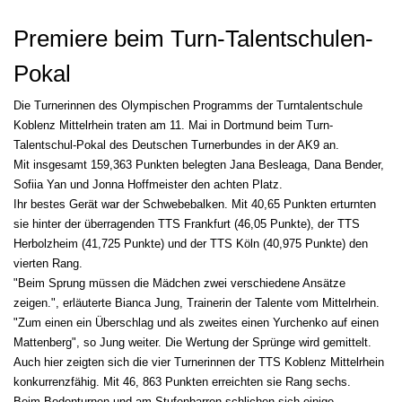
Premiere beim Turn-Talentschulen-
Pokal
Die Turnerinnen des Olympischen Programms der Turntalentschule
Koblenz Mittelrhein traten am 11. Mai in Dortmund beim Turn-
Talentschul-Pokal des Deutschen Turnerbundes in der AK9 an.
Mit insgesamt 159,363 Punkten belegten Jana Besleaga, Dana Bender,
Sofiia Yan und Jonna Hoffmeister den achten Platz.
Ihr bestes Gerät war der Schwebebalken. Mit 40,65 Punkten erturnten
sie hinter der überragenden TTS Frankfurt (46,05 Punkte), der TTS
Herbolzheim (41,725 Punkte) und der TTS Köln (40,975 Punkte) den
vierten Rang.
"Beim Sprung müssen die Mädchen zwei verschiedene Ansätze
zeigen.", erläuterte Bianca Jung, Trainerin der Talente vom Mittelrhein.
"Zum einen ein Überschlag und als zweites einen Yurchenko auf einen
Mattenberg", so Jung weiter. Die Wertung der Sprünge wird gemittelt.
Auch hier zeigten sich die vier Turnerinnen der TTS Koblenz Mittelrhein
konkurrenzfähig. Mit 46, 863 Punkten erreichten sie Rang sechs.
Beim Bodenturnen und am Stufenbarren schlichen sich einige