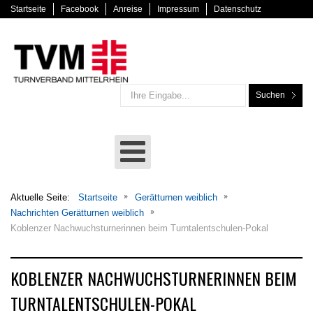
Startseite
Facebook
Anreise
Impressum
Datenschutz
Suchen
Aktuelle Seite:
Startseite
Gerätturnen weiblich
Nachrichten Gerätturnen weiblich
Koblenzer Nachwuchsturnerinnen beim Turntalentschulen-Pokal
KOBLENZER NACHWUCHSTURNERINNEN BEIM
TURNTALENTSCHULEN-POKAL