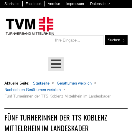
Startseite
Facebook
Anreise
Impressum
Datenschutz
Suchen
Aktuelle Seite:
Startseite
Gerätturnen weiblich
Nachrichten Gerätturnen weiblich
Fünf Turnerinnen der TTS Koblenz Mittelrhein im Landeskader
FÜNF TURNERINNEN DER TTS KOBLENZ
MITTELRHEIN IM LANDESKADER