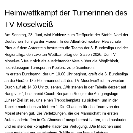
Heimwettkampf der Turnerinnen des
TV Moselweiß
Am Sonntag, 28. Juni, wird Koblenz zum Treffpunkt der Staffel Nord der
Deutschen Turnliga der Frauen. In der Albert-Schweitzer Realschule
Plus auf dem Asterstein bestreiten die Teams der 3. Bundesliga und der
Regionalliga den zweiten Wettkampftag der Saison 2026. Der TV
Moselweiß freut sich als ausrichtender Verein über die Möglichkeit,
hochklassigen Turnsport in Koblenz zu präsentieren.
Im ersten Durchgang, der um 10.00 Uhr beginnt, greift die 3. Bundesliga
an die Geräte. Die Heimmannschaft des TV Moselweiß ist im zweiten
Durchlauf ab 14.30 Uhr zu sehen. „Wir stehen in der Tabelle derzeit auf
Rang vier.“, beschreibt Coach Benjamin Seegler die Ausgangslage.
„Unser Ziel ist es, uns einen Treppchenplatz zu sichern, um in der
Tabelle nach oben zu klettern.“. Die Chancen für das Team von der
Mosel stehen gut. Die Verletzungen, die die Mannschaft im ersten
Aufeinandertreffen in Großhansdorf ausgebremst hatten, sind auskuriert
und es steht der komplette Kader zur Verfügung. „Die Mädchen sind
hoch motiviert vor heimischem Publikum ihre beste Leistung