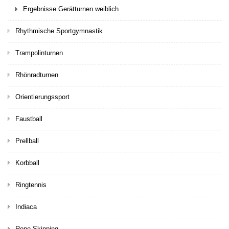
Ergebnisse Gerätturnen weiblich
Rhythmische Sportgymnastik
Trampolinturnen
Rhönradturnen
Orientierungssport
Faustball
Prellball
Korbball
Ringtennis
Indiaca
Rope Skipping