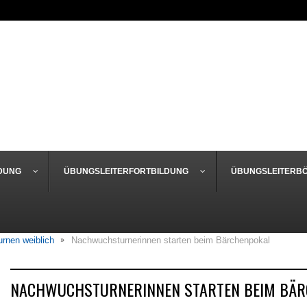
DUNG
ÜBUNGSLEITERFORTBILDUNG
ÜBUNGSLEITERB
urnen weiblich
Nachwuchsturnerinnen starten beim Bärchenpokal
NACHWUCHSTURNERINNEN STARTEN BEIM BÄ