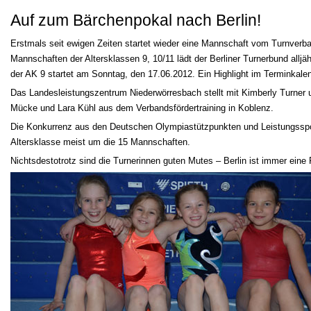
Auf zum Bärchenpokal nach Berlin!
Erstmals seit ewigen Zeiten startet wieder eine Mannschaft vom Turnverba
Mannschaften der Altersklassen 9, 10/11 lädt der Berliner Turnerbund alljä
der AK 9 startet am Sonntag, den 17.06.2012. Ein Highlight im Terminkalen
Das Landesleistungszentrum Niederwörresbach stellt mit Kimberly Turner 
Mücke und Lara Kühl aus dem Verbandsfördertraining in Koblenz.
Die Konkurrenz aus den Deutschen Olympiastützpunkten und Leistungssport
Altersklasse meist um die 15 Mannschaften.
Nichtsdestotrotz sind die Turnerinnen guten Mutes – Berlin ist immer eine 