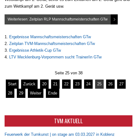
zum Wettkampf am 2. Gerät usw.
Weiterlesen: Zeitplan RLP Mannschaftsmeisterschaften GTw
Ergebnisse Mannschaftsmeisterschaften GTw
Zeitplan TVM-Mannschaftsmeisterschaften GTw
Ergebnisse Athletik-Cup GTw
LTV Mecklenburg-Vorpommern sucht Trainer/in GTw
Seite 25 von 38
Start
Zurück
20
21
22
23
24
25
26
27
28
29
Weiter
Ende
TVM AKTUELL
Feuerwerk der Turnkunst | on stage am 03.03.2027 in Koblenz