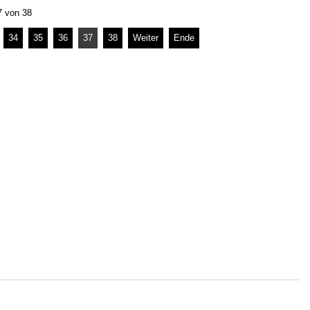
7 von 38
34
35
36
37
38
Weiter
Ende