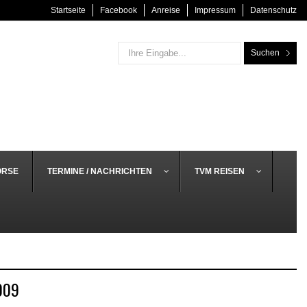
Startseite
Facebook
Anreise
Impressum
Datenschutz
Suchen
ÖRSE
TERMINE / NACHRICHTEN
TVM REISEN
009