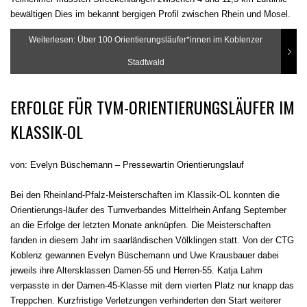
bewältigen Dies im bekannt bergigen Profil zwischen Rhein und Mosel.
Weiterlesen: Über 100 Orientierungsläufer*innen im Koblenzer
Stadtwald
ERFOLGE FÜR TVM-ORIENTIERUNGSLÄUFER IM
KLASSIK-OL
von: Evelyn Büschemann – Pressewartin Orientierungslauf
Bei den Rheinland-Pfalz-Meisterschaften im Klassik-OL konnten die
Orientierungs-läufer des Turnverbandes Mittelrhein Anfang September
an die Erfolge der letzten Monate anknüpfen. Die Meisterschaften
fanden in diesem Jahr im saarländischen Völklingen statt. Von der CTG
Koblenz gewannen Evelyn Büschemann und Uwe Krausbauer dabei
jeweils ihre Altersklassen Damen-55 und Herren-55. Katja Lahm
verpasste in der Damen-45-Klasse mit dem vierten Platz nur knapp das
Treppchen. Kurzfristige Verletzungen verhinderten den Start weiterer