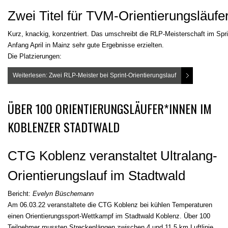
Zwei Titel für TVM-Orientierungsläufe
Kurz, knackig, konzentriert. Das umschreibt die RLP-Meisterschaft im Sprin
Anfang April in Mainz sehr gute Ergebnisse erzielten.
Die Platzierungen:
Weiterlesen: Zwei RLP-Meister bei Sprint-Orientierungslauf
ÜBER 100 ORIENTIERUNGSLÄUFER*INNEN IM
KOBLENZER STADTWALD
CTG Koblenz veranstaltet Ultralang-
Orientierungslauf im Stadtwald
Bericht:
Evelyn Büschemann
Am 06.03.22 veranstaltete die CTG Koblenz bei kühlen Temperaturen
einen Orientierungssport-Wettkampf im Stadtwald Koblenz. Über 100
Teilnehmer mussten Streckenlängen zwischen 4 und 11,5 km Luftlinie