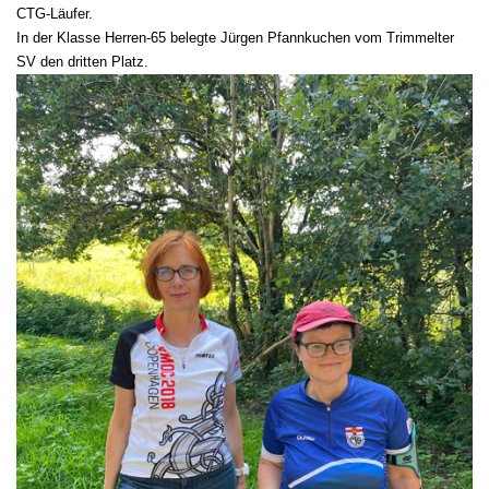
CTG-Läufer.
In der Klasse Herren-65 belegte Jürgen Pfannkuchen vom Trimmelter
SV den dritten Platz.