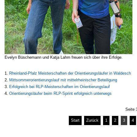
Evelyn Büschemann und Katja Lahm freuen sich über ihre Erfolge.
Rheinland-Pfalz Meisterschaften der Orientierungsläufer in Waldesch
Mittsommerorientierungslauf mit mittelrheinischer Beteiligung
Erfolgreich bei RLP-Meisterschaften im Orientierungslauf
Orientierungsläufer beim RLP-Sprint erfolgreich unterwegs
Seite 
Start
Zurück
1
2
3
4