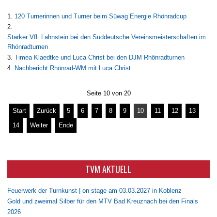
120 Turnerinnen und Turner beim Süwag Energie Rhönradcup
Starker VfL Lahnstein bei den Süddeutsche Vereinsmeisterschaften im
Rhönradturnen
Timea Klaedtke und Luca Christ bei den DJM Rhönradturnen
Nachbericht Rhönrad-WM mit Luca Christ
Seite 10 von 20
Start
Zurück
5
6
7
8
9
10
11
12
13
14
Weiter
Ende
TVM AKTUELL
Feuerwerk der Turnkunst | on stage am 03.03.2027 in Koblenz
Gold und zweimal Silber für den MTV Bad Kreuznach bei den Finals
2026