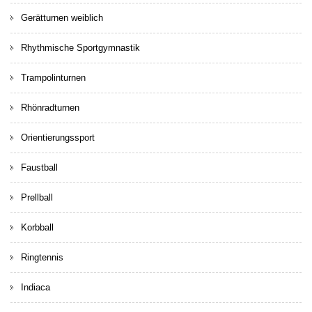
Gerätturnen weiblich
Rhythmische Sportgymnastik
Trampolinturnen
Rhönradturnen
Orientierungssport
Faustball
Prellball
Korbball
Ringtennis
Indiaca