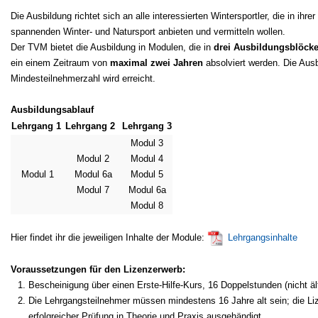
Die Ausbildung richtet sich an alle interessierten Wintersportler, die in ih
spannenden Winter- und Natursport anbieten und vermitteln wollen.
Der TVM bietet die Ausbildung in Modulen, die in
drei Ausbildungsblöck
ein einem Zeitraum von
maximal zwei Jahren
absolviert werden. Die Aus
Mindesteilnehmerzahl wird erreicht.
Ausbildungsablauf
Lehrgang 1
Lehrgang 2
Lehrgang 3
Modul 3
Modul 2
Modul 4
Modul 1
Modul 6a
Modul 5
Modul 7
Modul 6a
Modul 8
Hier findet ihr die jeweiligen Inhalte der Module:
Lehrgangsinhalte
Voraussetzungen für den Lizenzerwerb:
Bescheinigung über einen Erste-Hilfe-Kurs, 16 Doppelstunden (nicht ält
Die Lehrgangsteilnehmer müssen mindestens 16 Jahre alt sein; die Li
erfolgreicher Prüfung in Theorie und Praxis ausgehändigt