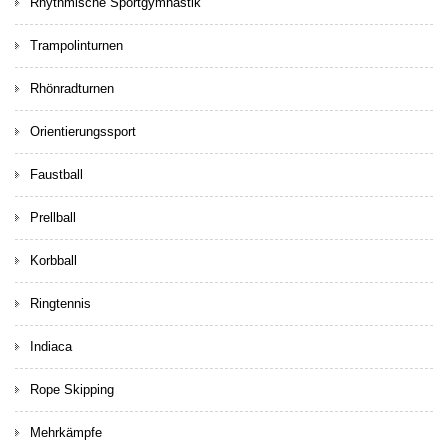
Rhythmische Sportgymnastik
Trampolinturnen
Rhönradturnen
Orientierungssport
Faustball
Prellball
Korbball
Ringtennis
Indiaca
Rope Skipping
Mehrkämpfe