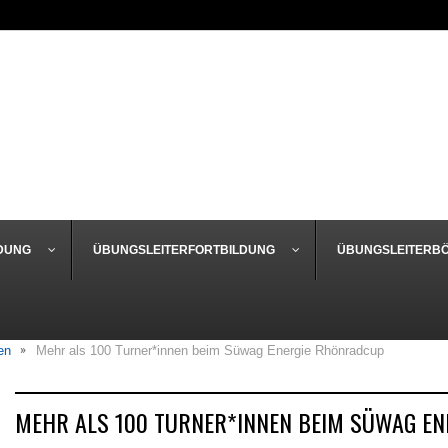
DUNG
ÜBUNGSLEITERFORTBILDUNG
ÜBUNGSLEITERB
en
Mehr als 100 Turner*innen beim Süwag Energie Rhönradcup
MEHR ALS 100 TURNER*INNEN BEIM SÜWAG E