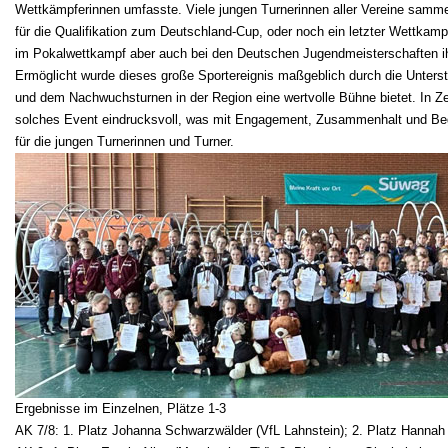
Wettkämpferinnen umfasste. Viele jungen Turnerinnen aller Vereine samme
für die Qualifikation zum Deutschland-Cup, oder noch ein letzter Wettkamp
im Pokalwettkampf aber auch bei den Deutschen Jugendmeisterschaften ih
Ermöglicht wurde dieses große Sportereignis maßgeblich durch die Unters
und dem Nachwuchsturnen in der Region eine wertvolle Bühne bietet. In Z
solches Event eindrucksvoll, was mit Engagement, Zusammenhalt und Begei
für die jungen Turnerinnen und Turner.
Ergebnisse im Einzelnen, Plätze 1-3
AK 7/8: 1. Platz Johanna Schwarzwälder (VfL Lahnstein); 2. Platz Hannah