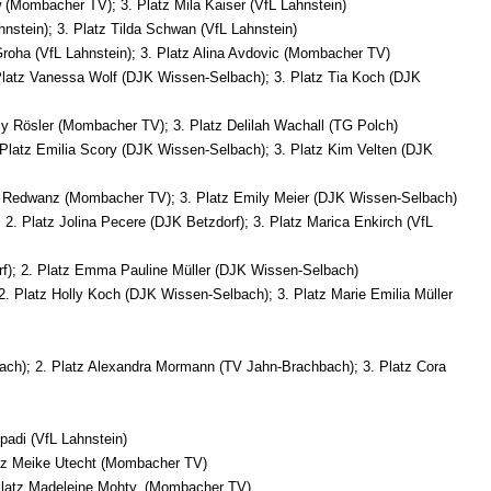
 (Mombacher TV); 3. Platz Mila Kaiser (VfL Lahnstein)
nstein); 3. Platz Tilda Schwan (VfL Lahnstein)
 Groha (VfL Lahnstein); 3. Platz Alina Avdovic (Mombacher TV)
Platz Vanessa Wolf (DJK Wissen-Selbach); 3. Platz Tia Koch (DJK
ly Rösler (Mombacher TV); 3. Platz Delilah Wachall (TG Polch)
Platz Emilia Scory (DJK Wissen-Selbach); 3. Platz Kim Velten (DJK
mi Redwanz (Mombacher TV); 3. Platz Emily Meier (DJK Wissen-Selbach)
2. Platz Jolina Pecere (DJK Betzdorf); 3. Platz Marica Enkirch (VfL
rf); 2. Platz Emma Pauline Müller (DJK Wissen-Selbach)
2. Platz Holly Koch (DJK Wissen-Selbach); 3. Platz Marie Emilia Müller
ach); 2. Platz Alexandra Mormann (TV Jahn-Brachbach); 3. Platz Cora
padi (VfL Lahnstein)
atz Meike Utecht (Mombacher TV)
 Platz Madeleine Mohty, (Mombacher TV)