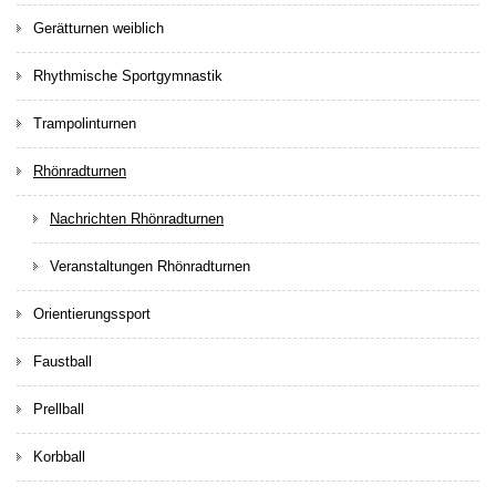
Gerätturnen weiblich
Rhythmische Sportgymnastik
Trampolinturnen
Rhönradturnen
Nachrichten Rhönradturnen
Veranstaltungen Rhönradturnen
Orientierungssport
Faustball
Prellball
Korbball