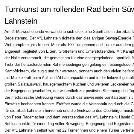
Turnkunst am rollenden Rad beim Sü
Lahnstein
Am 2. Maiwochenende verwandelte sich die kleine Sporthalle in der Stauffe
Begeisterung. Der VfL Lahnstein richtete den diesjährigen Süwag-Energie
Wettkampfereignis freuen. Mehr als 100 Turnerinnen und Turner aus dem 
angereist, begleitet von Eltern, Großeltern und Unterstützenden. Mit Kamp
der Halle versammelt, die gemeinsam für eine energiegeladene, sportlich f
Trotz der herausfordernden Rahmenbedingungen gelang ein reibungsloser Ab
Kampfrichtern, die zügig und fair werteten, sondern auch den vielen helfen
mit Muskelkraft beim Auf- und Abbau anpackten und in der liebevoll gestalte
großen Salatauswahl, hausgemachtem Kuchen und weiteren Leckereien wurd
der Begegnung geschaffen, der wesentlich zur positiven Stimmung des Ta
Die medizinische Betreuung wurde durch das anwesende Sanitätsteam sich
Einsätze beobachten konnte. Eröffnet wurde die Veranstaltung durch die 
für die Stadt Lahnstein hervorhob und die Grußworte des Oberbürgermeister
von Peter Rademacher und dem Vorsitzenden des VfL Lahnstein, Harald G
Schlusspunkte für einen Tag voller Bewegung, Begegnung und Begeisteru
Der VfL Lahnstein selbst war mit 22 Turnerinnen und einem Turner vertret