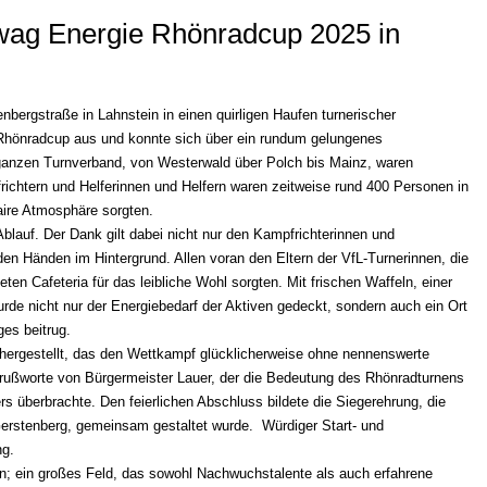
wag Energie Rhönradcup 2025 in
nbergstraße in Lahnstein in einen quirligen Haufen turnerischer
 Rhönradcup aus und konnte sich über ein rundum gelungenes
ganzen Turnverband, von Westerwald über Polch bis Mainz, waren
frichtern und Helferinnen und Helfern waren zeitweise rund 400 Personen in
aire Atmosphäre sorgten.
lauf. Der Dank gilt dabei nicht nur den Kampfrichterinnen und
den Händen im Hintergrund. Allen voran den Eltern der VfL-Turnerinnen, die
ten Cafeteria für das leibliche Wohl sorgten. Mit frischen Waffeln, einer
e nicht nur der Energiebedarf der Aktiven gedeckt, sondern auch ein Ort
ges beitrug.
ergestellt, das den Wettkampf glücklicherweise ohne nennenswerte
Grußworte von Bürgermeister Lauer, der die Bedeutung des Rhönradturnens
s überbrachte. Den feierlichen Abschluss bildete die Siegerehrung, die
erstenberg, gemeinsam gestaltet wurde. Würdiger Start- und
ng.
en; ein großes Feld, das sowohl Nachwuchstalente als auch erfahrene