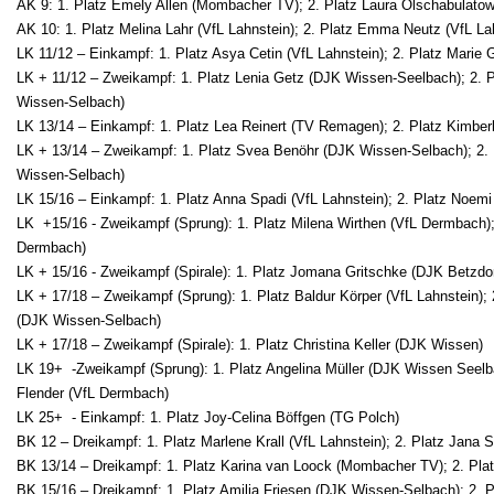
AK 9: 1. Platz Emely Allen (Mombacher TV); 2. Platz Laura Olschabulatow
AK 10: 1. Platz Melina Lahr (VfL Lahnstein); 2. Platz Emma Neutz (VfL Lah
LK 11/12 – Einkampf: 1. Platz Asya Cetin (VfL Lahnstein); 2. Platz Marie
LK + 11/12 – Zweikampf: 1. Platz Lenia Getz (DJK Wissen-Seelbach); 2. 
Wissen-Selbach)
LK 13/14 – Einkampf: 1. Platz Lea Reinert (TV Remagen); 2. Platz Kimber
LK + 13/14 – Zweikampf: 1. Platz Svea Benöhr (DJK Wissen-Selbach); 2. 
Wissen-Selbach)
LK 15/16 – Einkampf: 1. Platz Anna Spadi (VfL Lahnstein); 2. Platz Noe
LK +15/16 - Zweikampf (Sprung): 1. Platz Milena Wirthen (VfL Dermbach); 
Dermbach)
LK + 15/16 - Zweikampf (Spirale): 1. Platz Jomana Gritschke (DJK Betzdo
LK + 17/18 – Zweikampf (Sprung): 1. Platz Baldur Körper (VfL Lahnstein); 
(DJK Wissen-Selbach)
LK + 17/18 – Zweikampf (Spirale): 1. Platz Christina Keller (DJK Wissen)
LK 19+ -Zweikampf (Sprung): 1. Platz Angelina Müller (DJK Wissen Seelb
Flender (VfL Dermbach)
LK 25+ - Einkampf: 1. Platz Joy-Celina Böffgen (TG Polch)
BK 12 – Dreikampf: 1. Platz Marlene Krall (VfL Lahnstein); 2. Platz Jana S
BK 13/14 – Dreikampf: 1. Platz Karina van Loock (Mombacher TV); 2. Pl
BK 15/16 – Dreikampf: 1. Platz Amilia Friesen (DJK Wissen-Selbach); 2.