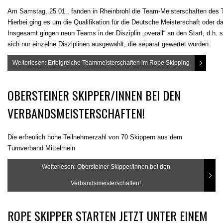
Am Samstag, 25.01., fanden in Rheinbrohl die Team-Meisterschaften des T
Hierbei ging es um die Qualifikation für die Deutsche Meisterschaft oder d
Insgesamt gingen neun Teams in der Disziplin „overall“ an den Start, d.h.
sich nur einzelne Disziplinen ausgewählt, die separat gewertet wurden.
Weiterlesen: Erfolgreiche Teammeisterschaften im Rope Skipping
OBERSTEINER SKIPPER/INNEN BEI DEN
VERBANDSMEISTERSCHAFTEN!
Die erfreulich hohe Teilnehmerzahl von 70 Skippern aus dem
Turnverband Mittelrhein
Weiterlesen: Obersteiner Skipper/innen bei den
Verbandsmeisterschaften!
ROPE SKIPPER STARTEN JETZT UNTER EINEM