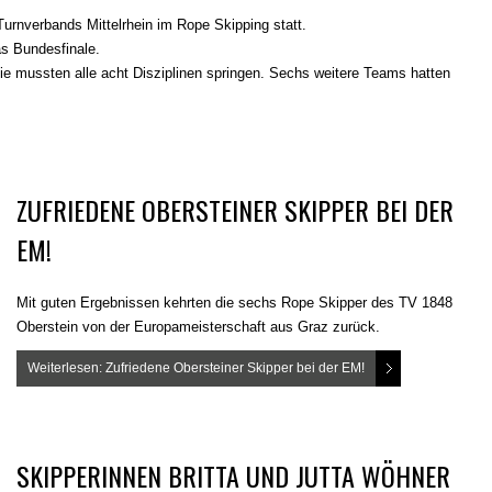
urnverbands Mittelrhein im Rope Skipping statt.
as Bundesfinale.
 sie mussten alle acht Disziplinen springen. Sechs weitere Teams hatten
ZUFRIEDENE OBERSTEINER SKIPPER BEI DER
EM!
Mit guten Ergebnissen kehrten die sechs Rope Skipper des TV 1848
Oberstein von der Europameisterschaft aus Graz zurück.
Weiterlesen: Zufriedene Obersteiner Skipper bei der EM!
SKIPPERINNEN BRITTA UND JUTTA WÖHNER