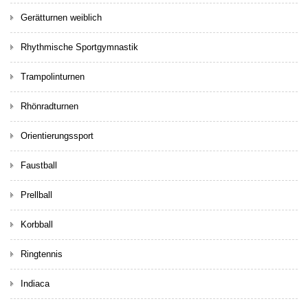
Gerätturnen weiblich
Rhythmische Sportgymnastik
Trampolinturnen
Rhönradturnen
Orientierungssport
Faustball
Prellball
Korbball
Ringtennis
Indiaca