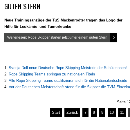
GUTEN STERN
Neue Trainingsanzüge der TuS Mackenrodter tragen das Logo der
Hilfe für Leukämie- und Tumorkranke
Weiterlesen: Rope Skipper starten jetzt unter einem guten Stern
Svenja Doll neue Deutsche Rope Skipping Meisterin der Schülerinnen!
Rope Skipping Teams springen zu nationalen Titeln
Alle Rope Skipping Teams qualifizieren sich für die Nationalentscheide
Vor der Deutschen Meisterschaft stand für die Skipper die TVM-Einzelm
Seite 1
Start
Zurück
7
8
9
10
11