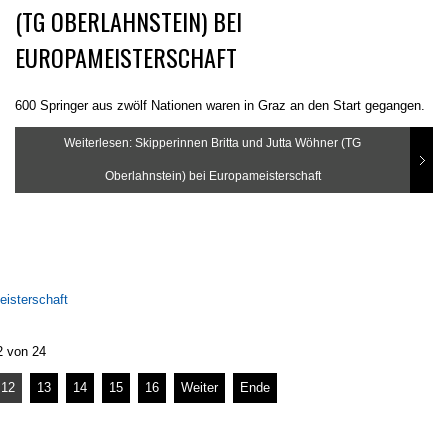
(TG OBERLAHNSTEIN) BEI
EUROPAMEISTERSCHAFT
600 Springer aus zwölf Nationen waren in Graz an den Start gegangen.
Weiterlesen: Skipperinnen Britta und Jutta Wöhner (TG
Oberlahnstein) bei Europameisterschaft
eisterschaft
2 von 24
12
13
14
15
16
Weiter
Ende