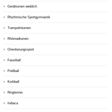
Gerätturnen weiblich
Rhythmische Sportgymnastik
Trampolinturnen
Rhönradturnen
Orientierungssport
Faustball
Prellball
Korbball
Ringtennis
Indiaca