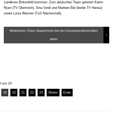
Landkreis Birkenfeld kommen. Zum deutschen Team gehören Katrin
Ryan (TV Oberstein), Sina Sindi und Marleen Bär (beide TV Hanau)
sowie Luisa Weisner (TuS Mackenrodt).
Weiterlesen: Rope Skipperinnen bei den Europameisterschaften
dabei
9 von 24
19
20
21
22
23
Weiter
Ende