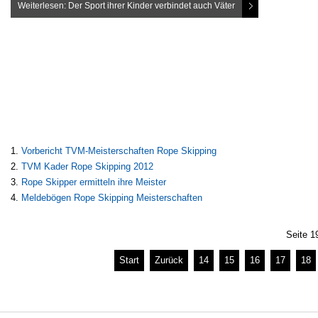
Weiterlesen: Der Sport ihrer Kinder verbindet auch Väter
Vorbericht TVM-Meisterschaften Rope Skipping
TVM Kader Rope Skipping 2012
Rope Skipper ermitteln ihre Meister
Meldebögen Rope Skipping Meisterschaften
Seite 1
Start
Zurück
14
15
16
17
18