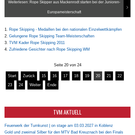
Weiterlesen: Rope Skipper aus Mackenrodt starten bei der Junioren-
Europameisterschaft
Rope Skipping - Medaillen bei den nationalen Einzelwettkämpfen
Gelungene Rope Skipping Team-Meisterschaften
TVM Kader Rope Skipping 2011
Zufriedene Gesichter nach Rope Skipping WM
Seite 20 von 24
Start
Zurück
15
16
17
18
19
20
21
22
23
24
Weiter
Ende
TVM AKTUELL
Feuerwerk der Turnkunst | on stage am 03.03.2027 in Koblenz
Gold und zweimal Silber für den MTV Bad Kreuznach bei den Finals