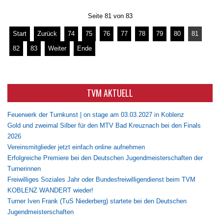
Seite 81 von 83
Start
Zurück
74
75
76
77
78
79
80
81
82
83
Weiter
Ende
TVM AKTUELL
Feuerwerk der Turnkunst | on stage am 03.03.2027 in Koblenz
Gold und zweimal Silber für den MTV Bad Kreuznach bei den Finals
2026
Vereinsmitglieder jetzt einfach online aufnehmen
Erfolgreiche Premiere bei den Deutschen Jugendmeisterschaften der
Turnerinnen
Freiwilliges Soziales Jahr oder Bundesfreiwilligendienst beim TVM
KOBLENZ WANDERT wieder!
Turner Iven Frank (TuS Niederberg) startete bei den Deutschen
Jugendmeisterschaften