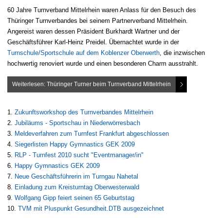
60 Jahre Turnverband Mittelrhein waren Anlass für den Besuch des
Thüringer Turnverbandes bei seinem Partnerverband Mittelrhein.
Angereist waren dessen Präsident Burkhardt Wartner und der
Geschäftsführer Karl-Heinz Preidel. Übernachtet wurde in der
Turnschule/Sportschule auf dem Koblenzer Oberwerth
, die inzwischen
hochwertig renoviert wurde und einen besonderen Charm ausstrahlt.
Weiterlesen: Thüringer Turner beim Turnverband Mittelrhein
Zukunftsworkshop des Turnverbandes Mittelrhein
Jubiläums - Sportschau in Niederwörresbach
Meldeverfahren zum Turnfest Frankfurt abgeschlossen
Siegerlisten Happy Gymnastics GEK 2009
RLP - Turnfest 2010 sucht "Eventmanager/in"
Happy Gymnastics GEK 2009
Neue Geschäftsführerin im Turngau Nahetal
Einladung zum Kreisturntag Oberwesterwald
Wolfgang Gipp feiert seinen 65 Geburtstag
TVM mit Pluspunkt Gesundheit.DTB ausgezeichnet