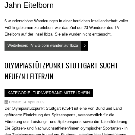
Jahn Eitelborn
6 wunderschöne Wanderungen in einer herrlichen Insellandschaft voller
Frühlingsblumen zu erleben, war das Ziel der 23 Wanderer des TV
Eitelborn auf der Insel Ibiza. Sie alle wurden nicht enttäuscht.
Weiterlesen: TV Eitelborn wandert auf Ibiza
OLYMPIASTÜTZPUNKT STUTTGART SUCHT
NEUE/N LEITER/IN
KATEGORIE:
TURNVERBAND MITTELRHEIN
Erstellt: 14. April 2009
Der Olympiastützpunkt Stuttgart (OSP) ist eine von Bund und Land
geförderte Einrichtung des Spitzensports, verantwortlich für die
Förderung des Leistungs- und Spitzensports sowie die Talentförderung.
Die Spitzen- und Nachwuchsathleten/innen olympischer Sportarten - in
den Trainingszentren in und um Stuttgart - erhalten hier Unterstützung