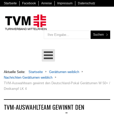
Startseite
Facebook
Anreise
Impressum
Datenschutz
Suchen
Aktuelle Seite:
Startseite
Gerätturnen weiblich
Nachrichten Gerätturnen weiblich
TVM-Auswahlteam gewinnt den Deutschland-Pokal Gerätturnen W 50+ /
Dreikampf LK 4
TVM-AUSWAHLTEAM GEWINNT DEN