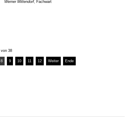
Werner Mittendorf
, Fachwart
 von 38
8
9
10
11
12
Weiter
Ende