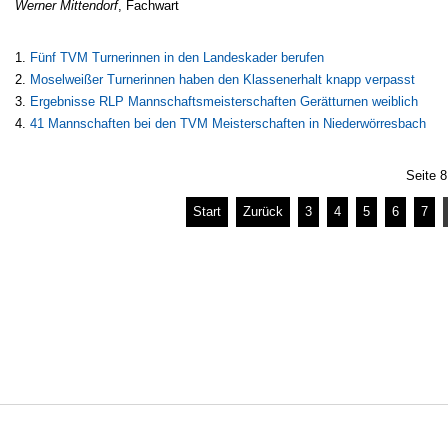
Werner Mittendorf
, Fachwart
Fünf TVM Turnerinnen in den Landeskader berufen
Moselweißer Turnerinnen haben den Klassenerhalt knapp verpasst
Ergebnisse RLP Mannschaftsmeisterschaften Gerätturnen weiblich
41 Mannschaften bei den TVM Meisterschaften in Niederwörresbach
Seite 8
Start
Zurück
3
4
5
6
7