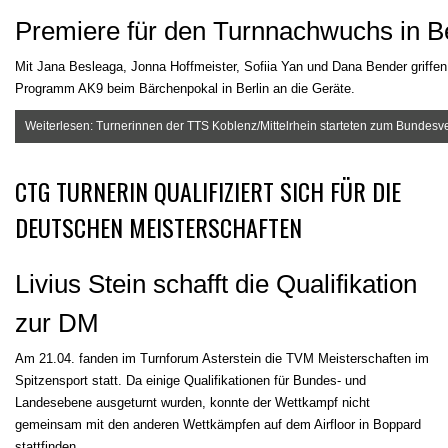
Premiere für den Turnnachwuchs in Be
Mit Jana Besleaga, Jonna Hoffmeister, Sofiia Yan und Dana Bender griffe
Programm AK9 beim Bärchenpokal in Berlin an die Geräte.
Weiterlesen: Turnerinnen der TTS Koblenz/Mittelrhein starteten zum Bundesv
CTG TURNERIN QUALIFIZIERT SICH FÜR DIE
DEUTSCHEN MEISTERSCHAFTEN
Livius Stein schafft die Qualifikation
zur DM
Am 21.04. fanden im Turnforum Asterstein die TVM Meisterschaften im
Spitzensport statt. Da einige Qualifikationen für Bundes- und
Landesebene ausgeturnt wurden, konnte der Wettkampf nicht
gemeinsam mit den anderen Wettkämpfen auf dem Airfloor in Boppard
stattfinden.