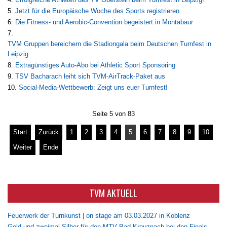
Jetzt für die Europäische Woche des Sports registrieren
Die Fitness- und Aerobic-Convention begeistert in Montabaur
TVM Gruppen bereichern die Stadiongala beim Deutschen Turnfest in
Leipzig
Extragünstiges Auto-Abo bei Athletic Sport Sponsoring
TSV Bacharach leiht sich TVM-AirTrack-Paket aus
Social-Media-Wettbewerb: Zeigt uns euer Turnfest!
Seite 5 von 83
Start
Zurück
1
2
3
4
5
6
7
8
9
10
Weiter
Ende
TVM AKTUELL
Feuerwerk der Turnkunst | on stage am 03.03.2027 in Koblenz
Gold und zweimal Silber für den MTV Bad Kreuznach bei den Finals