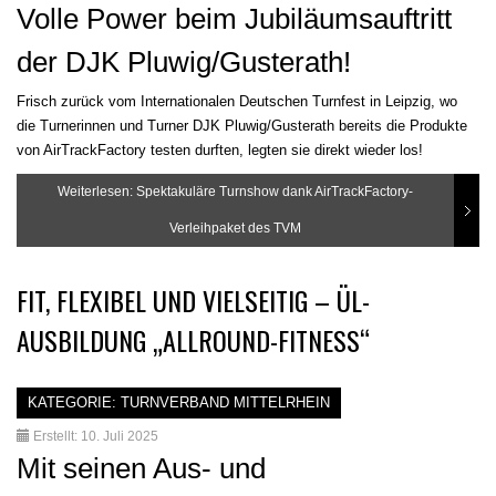
Volle Power beim Jubiläumsauftritt
der DJK Pluwig/Gusterath!
Frisch zurück vom Internationalen Deutschen Turnfest in Leipzig, wo
die Turnerinnen und Turner DJK Pluwig/Gusterath bereits die Produkte
von AirTrackFactory testen durften, legten sie direkt wieder los!
Weiterlesen: Spektakuläre Turnshow dank AirTrackFactory-
Verleihpaket des TVM
FIT, FLEXIBEL UND VIELSEITIG – ÜL-
AUSBILDUNG „ALLROUND-FITNESS“
KATEGORIE:
TURNVERBAND MITTELRHEIN
Erstellt: 10. Juli 2025
Mit seinen Aus- und