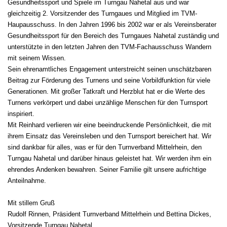
Gesundheitssport und Spiele im Turngau Nahetal aus und war
gleichzeitig 2. Vorsitzender des Turngaues und Mitglied im TVM-
Haupausschuss. In den Jahren 1996 bis 2002 war er als Vereinsberater
Gesundheitssport für den Bereich des Turngaues Nahetal zuständig und
unterstützte in den letzten Jahren den TVM-Fachausschuss Wandern
mit seinem Wissen.
Sein ehrenamtliches Engagement unterstreicht seinen unschätzbaren
Beitrag zur Förderung des Turnens und seine Vorbildfunktion für viele
Generationen. Mit großer Tatkraft und Herzblut hat er die Werte des
Turnens verkörpert und dabei unzählige Menschen für den Turnsport
inspiriert.
Mit Reinhard verlieren wir eine beeindruckende Persönlichkeit, die mit
ihrem Einsatz das Vereinsleben und den Turnsport bereichert hat. Wir
sind dankbar für alles, was er für den Turnverband Mittelrhein, den
Turngau Nahetal und darüber hinaus geleistet hat. Wir werden ihm ein
ehrendes Andenken bewahren. Seiner Familie gilt unsere aufrichtige
Anteilnahme.
Mit stillem Gruß
Rudolf Rinnen, Präsident Turnverband Mittelrhein und Bettina Dickes,
Vorsitzende Turngau Nahetal