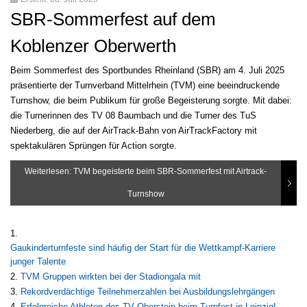
SBR-Sommerfest auf dem
Koblenzer Oberwerth
Beim Sommerfest des Sportbundes Rheinland (SBR) am 4. Juli 2025
präsentierte der Turnverband Mittelrhein (TVM) eine beeindruckende
Turnshow, die beim Publikum für große Begeisterung sorgte. Mit dabei:
die Turnerinnen des TV 08 Baumbach und die Turner des TuS
Niederberg, die auf der AirTrack-Bahn von AirTrackFactory mit
spektakulären Sprüngen für Action sorgte.
Weiterlesen: TVM begeisterte beim SBR-Sommerfest mit Airtrack-
Turnshow
Gaukinderturnfeste sind häufig der Start für die Wettkampf-Karriere
junger Talente
TVM Gruppen wirkten bei der Stadiongala mit
Rekordverdächtige Teilnehmerzahlen bei Ausbildungslehrgängen
Erfolgreiche Athleten des TV Oberstein beim Turnfest in Leipzig!